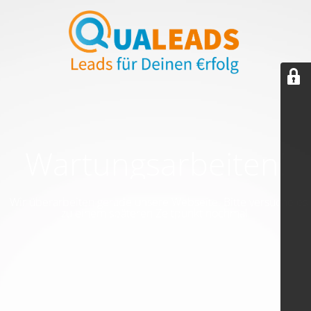
Wartungsarbeiten!
Wir überarbeiten gerade unsere Webseite. Bitte versuche es
zu einem späteren Zeitpunkt nochmal.