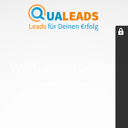
Wartungsarbeiten!
Wir überarbeiten gerade unsere Webseite. Bitte versuche es
zu einem späteren Zeitpunkt nochmal.